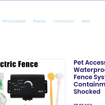
Privacidade
Planos
Contactos
Mais
Pet Acces
Waterproo
Fence Sy
Containm
Shocked
Preço