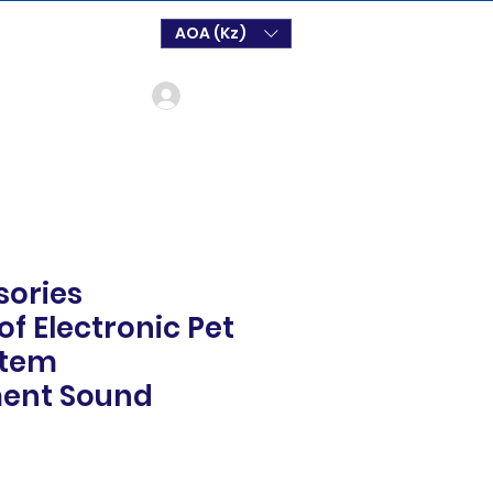
AOA (Kz)
Login
sories
f Electronic Pet
stem
ent Sound