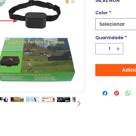
38,92 AOA
Color
*
Selecionar
Quantidade
*
Adici