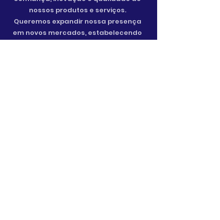
nossos produtos e serviços.
Queremos expandir nossa presença
em novos mercados, estabelecendo
parcerias duradouras e
proporcionando segurança e paz de
espírito a clientes em todo o mundo.