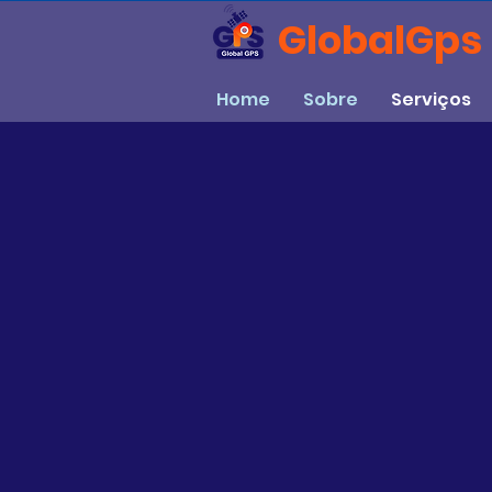
GlobalGps
Home
Sobre
Serviços