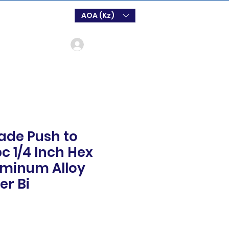
AOA (Kz)
Login
ade Push to
c 1/4 Inch Hex
uminum Alloy
er Bi