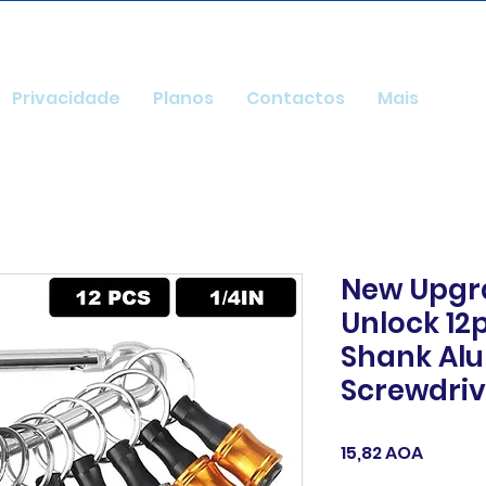
Privacidade
Planos
Contactos
Mais
New Upgr
Unlock 12p
Shank Al
Screwdriv
Preço
15,82 AOA