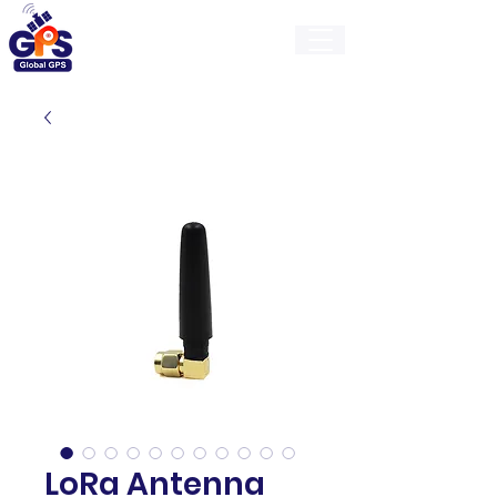
GlobalGps
LoRa Antenna