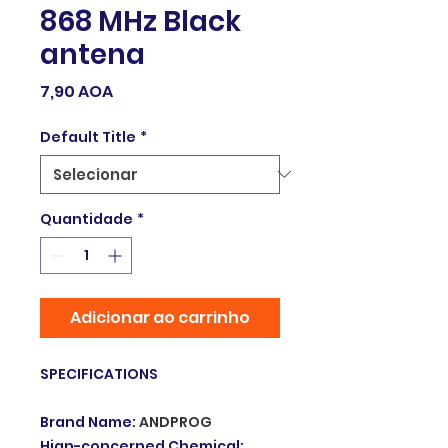
868 MHz Black
antena
Preço
7,90 AOA
Default Title
*
Quantidade
*
Adicionar ao carrinho
SPECIFICATIONS
Brand Name
:
ANDPROG
Hign-concerned Chemical
: