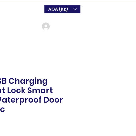
AOA (Kz)
Login
SB Charging
nt Lock Smart
aterproof Door
ec