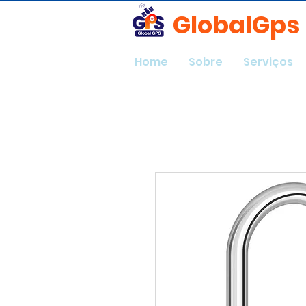
GlobalGps
Home
Sobre
Serviços