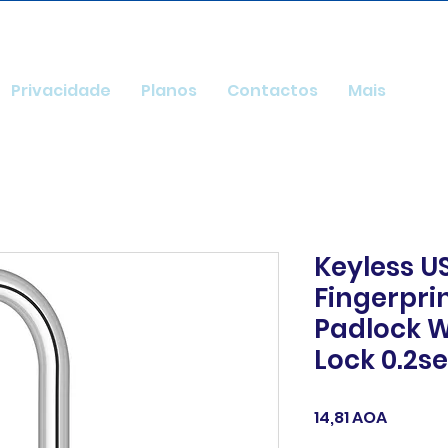
Privacidade
Planos
Contactos
Mais
Keyless U
Fingerpri
Padlock W
Lock 0.2s
Preço
14,81 AOA