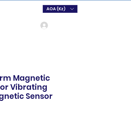
AOA (Kz)
Login
arm Magnetic
or Vibrating
gnetic Sensor