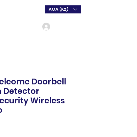
AOA (Kz)
Login
elcome Doorbell
n Detector
ecurity Wireless
o