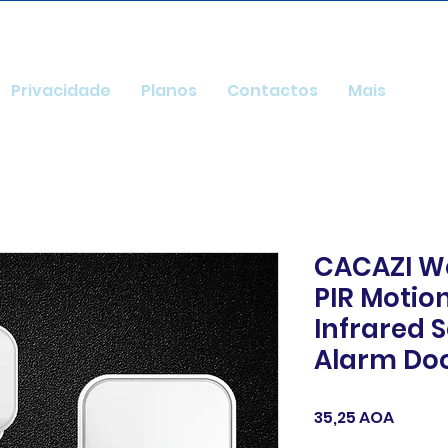
Privacidade
Planos
Contactos
Mais
CACAZI W
PIR Motio
Infrared S
Alarm Do
Preço
35,25 AOA