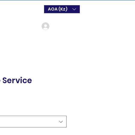
AOA (Kz)
Login
 Service