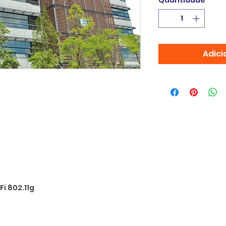
Quantidade
*
Adici
Fi 802.11g