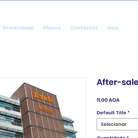
Privacidade
Planos
Contactos
Mais
After-sale
Preço
11,00 AOA
Default Title
*
Selecionar