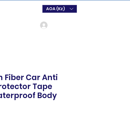
AOA (Kz)
Login
 Fiber Car Anti
rotector Tape
aterproof Body