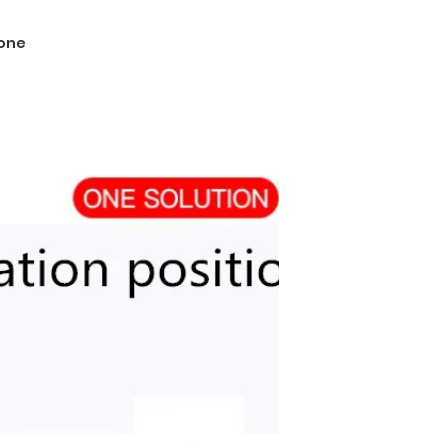
s
one