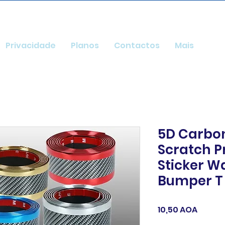
Privacidade
Planos
Contactos
Mais
5D Carbon
Scratch P
Sticker W
Bumper T
Preço
10,50 AOA