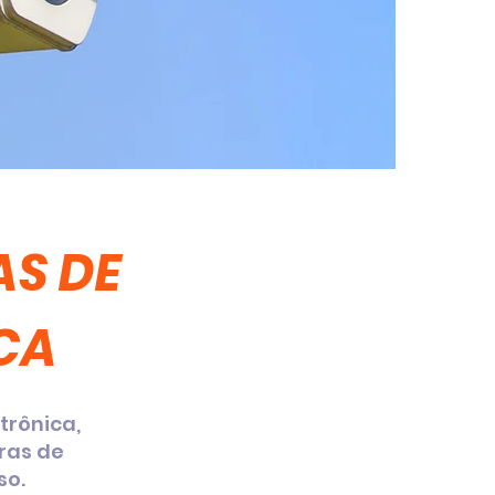
S DE
CA
trônica,
ras de
so.