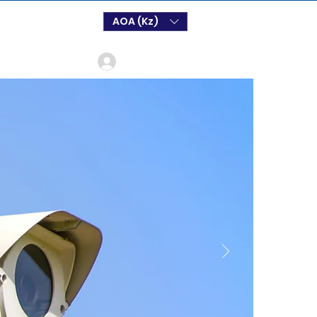
AOA (Kz)
Log In