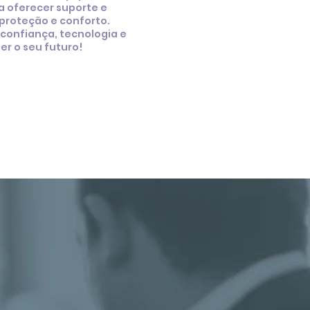
a oferecer suporte e
proteção e conforto.
 confiança, tecnologia e
er o seu futuro!