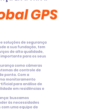
obal GPS
 de soluções de segurança
esde a sua fundação, tem
iços de alta qualidade,
 importante para os seus
egurança como câmeras
sistemas de controle de
 de ponta. Com a
omo monitoramento
tificial para análise de
ilidade em residências e
rança: buscamos
nder às necessidades
s com uma equipe de