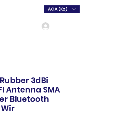
AOA (Kz)
Log In
 Rubber 3dBi
FI Antenna SMA
er Bluetooth
 Wir