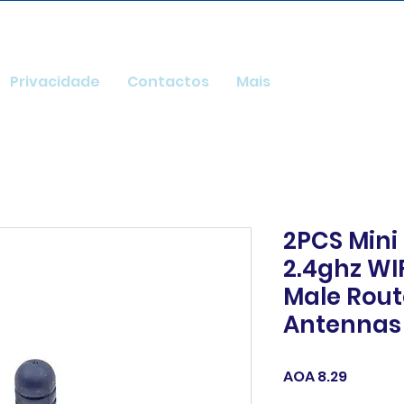
Privacidade
Contactos
Mais
2PCS Mini
2.4ghz WI
Male Rout
Antennas
Price
AOA 8.29