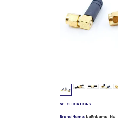
SPECIFICATIONS
Brand Name
:
NoEnName_Null